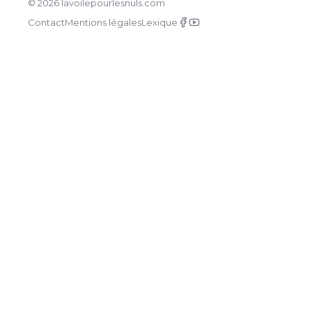
© 2026 lavoilepourlesnuls.com
Contact
Mentions légales
Lexique