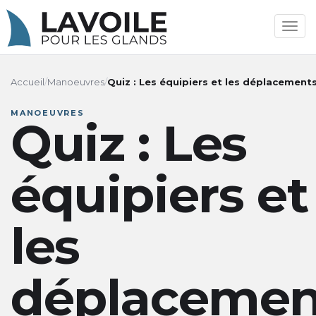
Men
de
navi
Accueil
/
Manoeuvres
/
Quiz : Les équipiers et les déplacement
MANOEUVRES
Quiz : Les
équipiers et
les
déplacemen