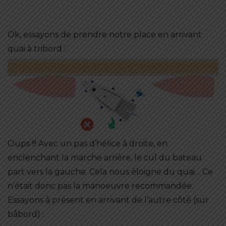
Ok, essayons de prendre notre place en arrivant
quai à tribord :
Oups !!! Avec un pas d’hélice à droite, en
enclenchant la marche arrière, le cul du bateau
part vers la gauche. Cela nous éloigne du quai… Ce
n’était donc pas la manoeuvre recommandée.
Essayons à présent en arrivant de l’autre côté (sur
bâbord) :