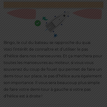
Bingo, le cul du bateau se rapproche du quai.
Voici l’intérêt de connaître et d’utiliser le pas
d’hélice dans nos manoeuvres. Et ça marchera pour
toutes les manoeuvres au moteur, si vous vous
souvenez du
coup de fouet
qui permet de faire un
demi-tour sur place, le pas d’hélice aura également
son importance. Il vous sera beaucoup plus simple
de faire votre demi-tour à gauche si votre pas
d’hélice est à droite !