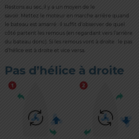
Restons au sec, il y a un moyen de le
savoir. Mettez le moteur en marche arrière quand
le bateau est amarré : il suffit d’observer de quel
côté partent les remous (en regardant vers l’arrière
du bateau donc). Si les remous vont à droite : le pas
d’hélice est à droite et vice versa.
Pas d’hélice à droite