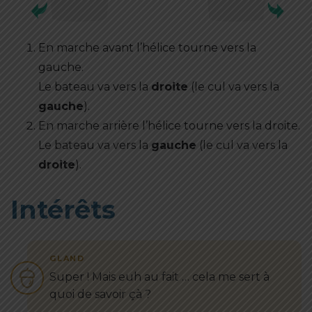
En marche avant l’hélice tourne vers la
gauche.
Le bateau va vers la
droite
(le cul va vers la
gauche
).
En marche arrière l’hélice tourne vers la droite.
Le bateau va vers la
gauche
(le cul va vers la
droite
).
Intérêts
Super ! Mais euh au fait … cela me sert à
quoi de savoir çà ?