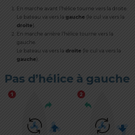
En marche avant l’hélice tourne vers la droite.
Le bateau va vers la
gauche
(le cul va vers la
droite
).
En marche arrière l’hélice tourne vers la
gauche.
Le bateau va vers la
droite
(le cul va vers la
gauche
).
Pas d’hélice à gauche