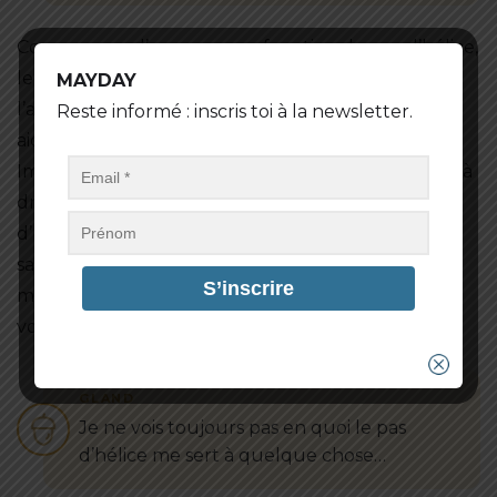
Comme nous l’avons vu, en fonction du pas d’hélice,
le bateau aura tendance à partir d’un côté ou de
MAYDAY
l’autre. L’intérêt est d’utiliser ce côté pour vous
Reste informé : inscris toi à la newsletter.
aider lors de vos manoeuvres au moteur.
Imaginons que le pas d’hélice de votre bateau est à
droite et que vous souhaitez vous garer le long
d’un quai. Si on décompose la manœuvre, il faut
savoir que la dernière étape sera de mettre une
marche arrière, pour éviter que l’avant de
votre bateau ne tape le bateau de devant.
Je ne vois toujours pas en quoi le pas
d’hélice me sert à quelque chose…