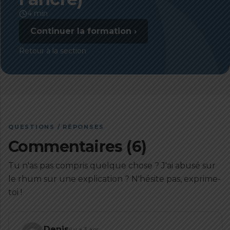
4 min
Continuer la formation ›
Retour à la section
QUESTIONS / RÉPONSES
Commentaires (6)
Tu n'as pas compris quelque chose ? J'ai abusé sur
le rhum sur une explication ? N'hésite pas, exprime-
toi !
Denis
il y a 3 ans