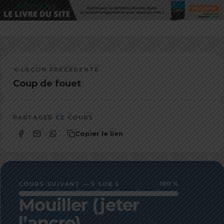
LEÇON PRÉCÉDENTE
Coup de fouet
PARTAGER CE COURS
Copier le lien
100 %
COURS SUIVANT — 5 SUR 5
Mouiller (jeter
l’ancre)