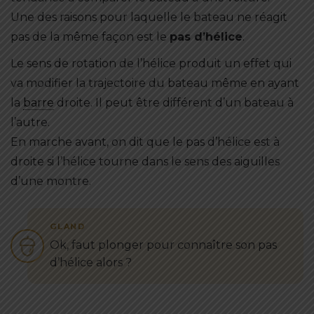
Une des raisons pour laquelle le bateau ne réagit
pas de la même façon est le
pas d’hélice
.
Le sens de rotation de l’hélice produit un effet qui
va modifier la trajectoire du bateau même en ayant
la
barre
droite. Il peut être différent d’un bateau à
l’autre.
En marche avant, on dit que le pas d’hélice est à
droite si l’hélice tourne dans le sens des aiguilles
d’une montre.
Ok, faut plonger pour connaître son pas
d’hélice alors ?