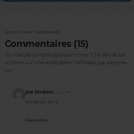
QUESTIONS / RÉPONSES
Commentaires (15)
Tu n'as pas compris quelque chose ? J'ai abusé sur
le rhum sur une explication ? N'hésite pas, exprime-
toi !
joe lindien
il y a 3 ans
les deux. on abat pour passer du grand
largue au v
Répondre