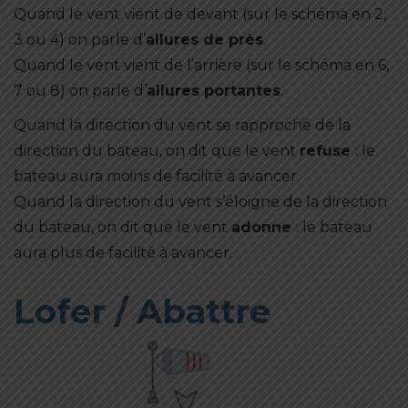
Quand le vent vient de devant (sur le schéma en 2,
3 ou 4) on parle d’
allures de près
.
Quand le vent vient de l’arrière (sur le schéma en 6,
7 ou 8) on parle d’
allures portantes
.
Quand la direction du vent se rapproche de la
direction du bateau, on dit que le vent
refuse
: le
bateau aura moins de facilité à avancer.
Quand la direction du vent s’éloigne de la direction
du bateau, on dit que le vent
adonne
: le bateau
aura plus de facilité à avancer.
Lofer / Abattre