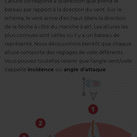
L’allure correspond à la direction que prend le
bateau par rapport à la direction du vent. Sur le
schéma, le vent arrive d’en haut (dans la direction
de la flèche à côté du manche à air). Les allures les
plus connues sont celles où il y a un bateau de
représenté. Nous découvrirons bientôt que chaque
allure comporte des réglages de voile différents.
Vous pouvez toutefois retenir que l’angle vent/voile
s’appelle
incidence
ou
angle d’attaque
.