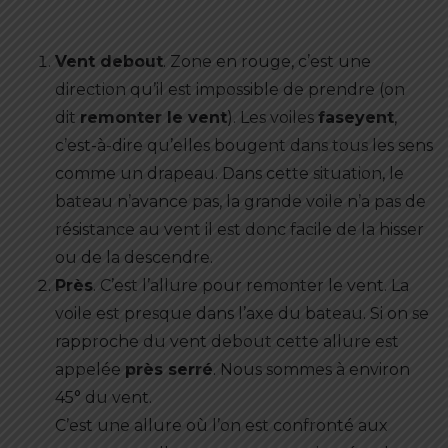
Vent debout
. Zone en rouge, c’est une
direction qu’il est impossible de prendre (on
dit
remonter le vent
). Les voiles
faseyent
,
c’est-à-dire qu’elles bougent dans tous les sens
comme un drapeau. Dans cette situation, le
bateau n’avance pas, la grande voile n’a pas de
résistance au vent il est donc facile de la hisser
ou de la descendre.
Près
. C’est l’allure pour remonter le vent. La
voile est presque dans l’axe du bateau. Si on se
rapproche du vent debout cette allure est
appelée
près serré
. Nous sommes à environ
45° du vent.
C’est une allure où l’on est confronté aux