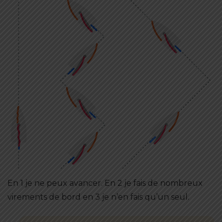
En 1 je ne peux avancer. En 2 je fais de nombreux
virements de bord en 3 je n’en fais qu’un seul.