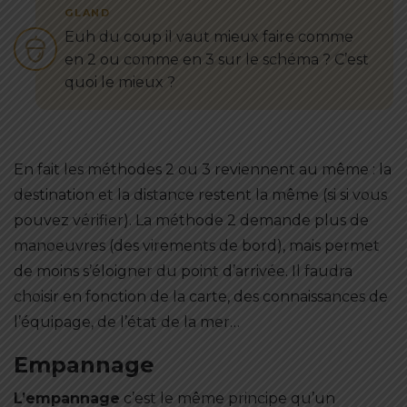
Euh du coup il vaut mieux faire comme
en 2 ou comme en 3 sur le schéma ? C’est
quoi le mieux ?
En fait les méthodes 2 ou 3 reviennent au même : la
destination et la distance restent la même (si si vous
pouvez vérifier). La méthode 2 demande plus de
manoeuvres (des virements de bord), mais permet
de moins s’éloigner du point d’arrivée. Il faudra
choisir en fonction de la carte, des connaissances de
l’équipage, de l’état de la mer…
Empannage
L’empannage
c’est le même principe qu’un