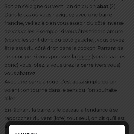
Soit on s’éloigne du vent : on dit qu’on
abat
(2).
Dans le cas où vous naviguez avec une
barre
franche, veillez à bien vous asseoir du côté inverse
de vos voiles. Exemple : si vous êtes tribord amure
(vos voiles sont donc du côté gauche), vous devez
être assis du côté droit dans le cockpit. Partant de
ce principe : si vous poussez la
barre
(vers les voiles
donc) vous lofez, si vous tirez la
barre
(vers vous) :
vous abattez.
Avec une
barre
à roue, c’est aussi simple qu’un
volant : on tourne dans le sens ou l’on souhaite
aller.
En lâchant la
barre
, si le bateau a tendance à se
rapprocher du vent (lofe) tout seul, on dit qu’il est
ardent
.