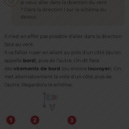
je veux aller dans la direction du vent
? Dans la direction 1 sur le schéma du
dessus.
Il n’est en effet pas possible d’aller dans la direction
face au vent.
Il va falloir ruser en allant au près d’un côté (qu’on
appelle
bord
), puis de l’autre. On dit faire
des
virements de bord
(ou encore
louvoyer
). On
met alternativement la voile d’un côté, puis de
l’autre. Regardons le schéma :