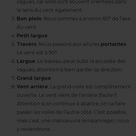
vagues, car elles sont souvent orientées dans
le sens du vent également.
Bon plein
. Nous sommes à environ 60° de l’axe
du vent.
Petit largue
.
Travers
. Nous passons aux allures
portantes
.
Le vent est à 90°.
Largue
. Le bateau peut subir la poussée des
vagues, attention à bien garder sa direction.
Grand largue
.
Vent arrière
. La grand-voile est complètement
ouverte. Le vent vient de l’arrière (facile !).
Attention si on continue à abattre, on va faire
passer les voiles de l’autre côté. C’est possible,
mais c’est une manoeuvre (empannage), nous
y reviendrons.