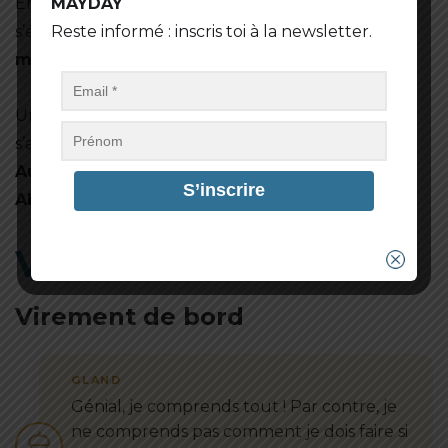
MAYDAY
En lâchant la
barre
, si le bateau a tendance à
Reste informé : inscris toi à la newsletter.
s’éloigner du vent (abat) tout seul, on dit qu’il est
mou
.
Un changement brusque de la direction (du cap)
s’appelle une
embardée
. Il y a :
Auloffée
: si le bateau lofe.
Abatée
: si le bateau abat.
Virer de bord
Virement de bord
Génial, je comprends tout ! Par contre, je
ne comprends pas comment je dois faire si