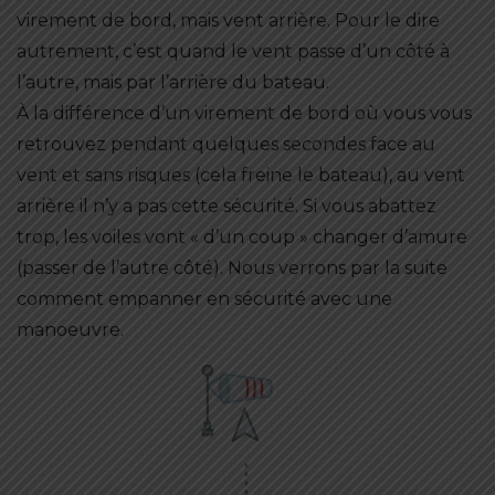
virement de bord, mais vent arrière. Pour le dire
autrement, c’est quand le vent passe d’un côté à
l’autre, mais par l’arrière du bateau.
À la différence d’un virement de bord où vous vous
retrouvez pendant quelques secondes face au
vent et sans risques (cela freine le bateau), au vent
arrière il n’y a pas cette sécurité. Si vous abattez
trop, les voiles vont « d’un coup » changer d’amure
(passer de l’autre côté). Nous verrons par la suite
comment empanner en sécurité avec une
manoeuvre.